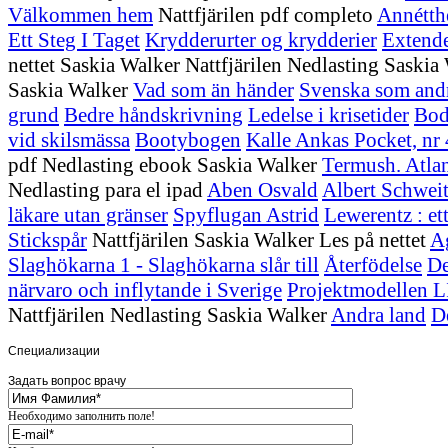
Välkommen hem
Nattfjärilen pdf completo
Annétth
Ett Steg I Taget
Krydderurter og krydderier
Extend
nettet Saskia Walker Nattfjärilen Nedlasting Saskia
Saskia Walker
Vad som än händer
Svenska som andr
grund
Bedre håndskrivning
Ledelse i krisetider
Bod
vid skilsmässa
Bootybogen
Kalle Ankas Pocket, nr 
pdf Nedlasting ebook Saskia Walker
Termush. Atla
Nedlasting para el ipad
Aben Osvald
Albert Schweit
läkare utan gränser
Spyflugan Astrid
Lewerentz : et
Stickspår
Nattfjärilen Saskia Walker Les på nettet
Ag
Slaghökarna 1 - Slaghökarna slår till
Återfödelse
De
närvaro och inflytande i Sverige
Projektmodellen 
Nattfjärilen Nedlasting Saskia Walker
Andra land
D
Специализации
Задать вопрос врачу
Стоматология
Необходимо заполнить поле!