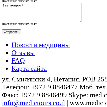
Гастроэнтерология
Необходимо заполнить поле!
Рассеянный склероз
Необходимо заполнить поле!
Медицинская генетика
Урология
Новости медицины
Пластическая медицина
Отзывы
FAQ
Псориаз
Карта сайта
Ортопедия
ул. Смилянски 4, Нетания, POB 25
Tелефон: +972 9 8846477 Моб. тел.
Офтальмология
Факс: +972 9 8846499 Skype: medic
Нейрохирургия
info@medictours.co.il
| www.medicto