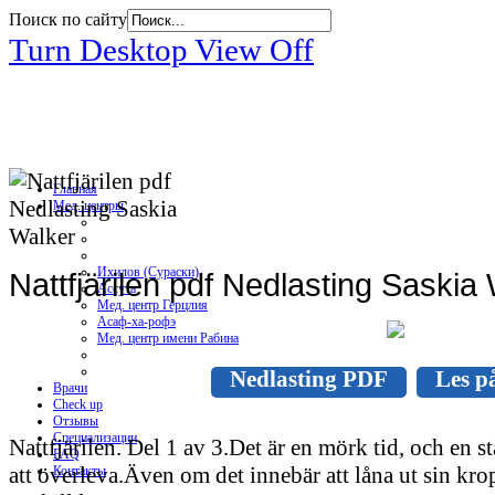
Поиск по сайту
Turn Desktop View Off
Главная
Мед. центры
Ихилов (Сураски)
Nattfjärilen pdf Nedlasting Saskia
Ассута
Мед. центр Герцлия
Асаф-ха-рофэ
Мед. центр имени Рабина
Nedlasting PDF
Les på
Врачи
Check up
Отзывы
Специализации
Nattfjärilen. Del 1 av 3.Det är en mörk tid, och en 
FAQ
att överleva.Även om det innebär att låna ut sin kr
Контакты