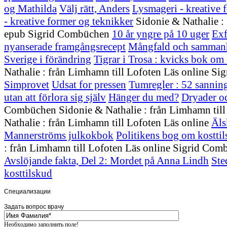
og Mathilda
Välj rätt, Anders
Lysmageri - kreative 
- kreative former og teknikker
Sidonie & Nathalie :
epub Sigrid Combüchen
10 år yngre på 10 uger
Exf
nyanserade framgångsrecept
Mångfald och sammanhål
Sverige i förändring
Tigrar i Trosa : kvicks bok om 
Nathalie : från Limhamn till Lofoten Läs online 
Simprovet
Udsat for pressen
Tumregler : 52 sanninga
utan att förlora sig själv
Hänger du med?
Dryader o
Combüchen Sidonie & Nathalie : från Limhamn til
Nathalie : från Limhamn till Lofoten Läs online
Äls
Mannerströms julkokbok
Politikens bog om kostti
: från Limhamn till Lofoten Läs online Sigrid Co
Avslöjande fakta, Del 2: Mordet på Anna Lindh
Ste
kosttilskud
Специализации
Задать вопрос врачу
Стоматология
Необходимо заполнить поле!