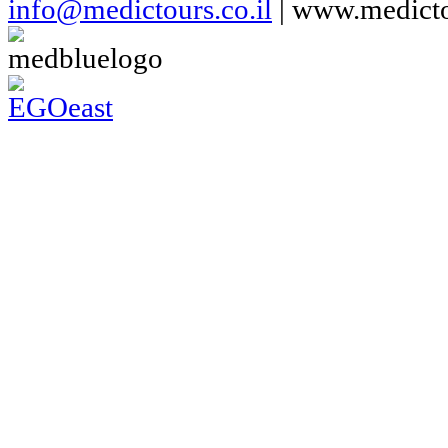
info@medictours.co.il
| www.medicto
Хирургия
Лечение бесплодия
Кардиология
Онкология