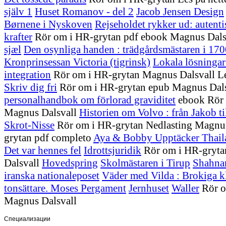
själv 1
Huset Romanov - del 2
Jacob Jensen Design
Børnene i Nyskoven
Rejseholdet rykker ud: autentis
krafter
Rör om i HR-grytan pdf ebook Magnus Dals
sjæl
Den osynliga handen : trädgårdsmästaren i 1700
Kronprinsessan Victoria (tigrinsk)
Lokala lösninga
integration
Rör om i HR-grytan Magnus Dalsvall Le
Skriv dig fri
Rör om i HR-grytan epub Magnus Dal
personalhandbok om förlorad graviditet
ebook Rör 
Magnus Dalsvall
Historien om Volvo : från Jakob t
Skrot-Nisse
Rör om i HR-grytan Nedlasting Magnus
grytan pdf completo
Aya & Bobby Upptäcker Thail
Det var hennes fel
Idrottsjuridik
Rör om i HR-gryta
Dalsvall
Hovedspring
Skolmästaren i Tirup
Shahnam
iranska nationaleposet
Väder med Vilda : Brokiga kl
tonsättare. Moses Pergament
Jernhuset
Waller
Rör o
Magnus Dalsvall
Специализации