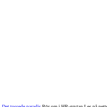
Det tossede paradis
Rör om i HR-grytan Les på nett