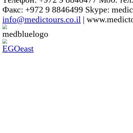
Факс: +972 9 8846499 Skype: medic
Нейрохирургия
info@medictours.co.il
| www.medicto
Хирургия
Лечение бесплодия
Кардиология
Онкология