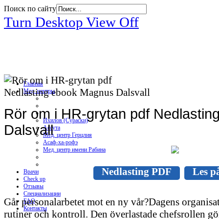
Поиск по сайту
Turn Desktop View Off
Главная
Мед. центры
Rör om i HR-grytan pdf Nedlasti
Ихилов (Сураски)
Dalsvall
Ассута
Мед. центр Герцлия
Асаф-ха-рофэ
Мед. центр имени Рабина
Nedlasting PDF
Les på
Врачи
Check up
Отзывы
Специализации
Går personalarbetet mot en ny vår?Dagens organisatio
FAQ
Контакты
rutiner och kontroll. Den överlastade chefsrollen gör a